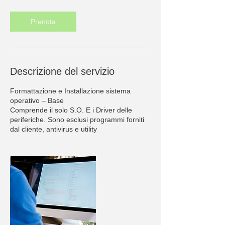
m
i
Prenota
n
u
t
i
Descrizione del servizio
Formattazione e Installazione sistema
operativo – Base
Comprende il solo S.O. E i Driver delle
periferiche. Sono esclusi programmi forniti