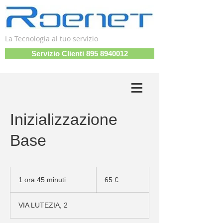
La Tecnologia al tuo servizio
Servizio Clienti 895 8940012
Inizializzazione
Base
65
euro
1 ora 45 minuti
1
65 €
o
r
VIA LUTEZIA, 2
4
5